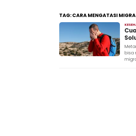
TAG:
CARA MENGATASI MIGRA
KESE
Cua
Sol
Metar
bisa
migra