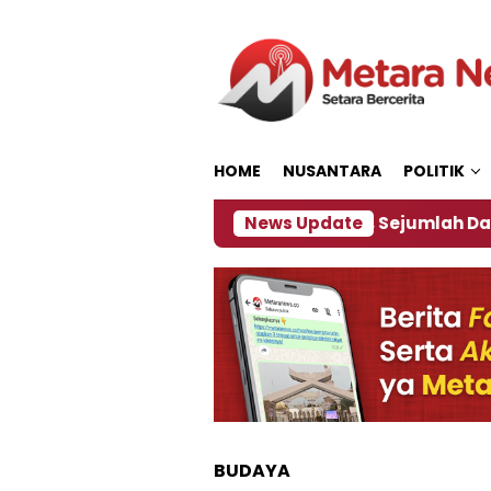
Loncat
ke
konten
HOME
NUSANTARA
POLITIK
jakan ‎
Dampak El Nino, Sejumlah Daerah di Jembe
News Update
BUDAYA