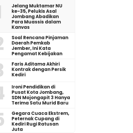
1
Jelang Muktamar NU
ke-35, Pelukis Asal
Jombang Abadikan
Para Muassis dalam
Kanvas
2
‎Soal Rencana Pinjaman
Daerah Pemkab
Jember, Ini Kata
Pengamat Kebijakan ‎
3
Faris Aditama Akhiri
Kontrak dengan Persik
Kediri
4
Ironi Pendidikan di
Pusat Kota Jombang,
SDN Mojongapit 3 Hanya
Terima Satu Murid Baru
5
‎Gegara Cuaca Ekstrem,
Peternak Cupang di
Kediri Rugi Ratusan
Juta