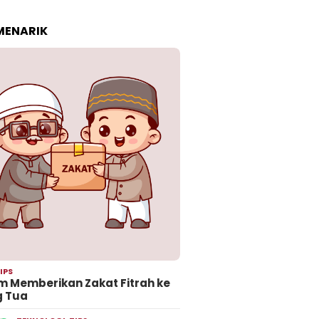
 MENARIK
IPS
 Memberikan Zakat Fitrah ke
g Tua