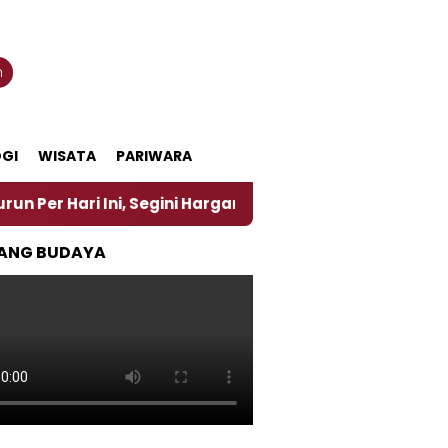
n
GI
WISATA
PARIWARA
Ini, Segini Harganya
‎Nasirun Maestro Lukis Pema
ANG BUDAYA