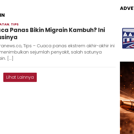
ADVE
IN
HATAN
,
TIPS
Adinda
ca Panas Bikin Migrain Kambuh? Ini
usinya
anews.co, Tips – Cuaca panas ekstrem akhir-akhir ini
 menimbulkan sejumlah penyakit, salah satunya
in. […]
Lihat Lainnya