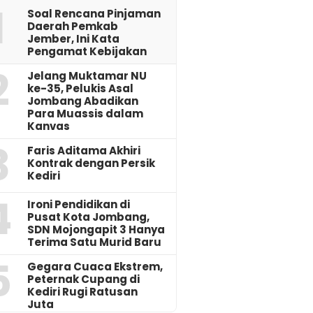
1
‎Soal Rencana Pinjaman
Daerah Pemkab
Jember, Ini Kata
Pengamat Kebijakan ‎
2
Jelang Muktamar NU
ke-35, Pelukis Asal
Jombang Abadikan
Para Muassis dalam
Kanvas
3
Faris Aditama Akhiri
Kontrak dengan Persik
Kediri
4
Ironi Pendidikan di
Pusat Kota Jombang,
SDN Mojongapit 3 Hanya
Terima Satu Murid Baru
5
‎Gegara Cuaca Ekstrem,
Peternak Cupang di
Kediri Rugi Ratusan
Juta