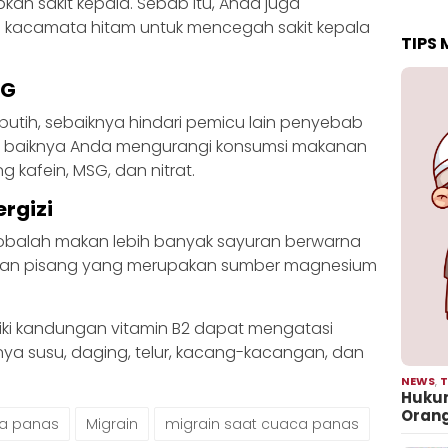
an sakit kepala. Sebab itu, Anda juga
 kacamata hitam untuk mencegah sakit kepala
TIPS
SG
putih, sebaiknya hindari pemicu lain penyebab
da baiknya Anda mengurangi konsumsi makanan
afein, MSG, dan nitrat.
rgizi
cobalah makan lebih banyak sayuran berwarna
kat, dan pisang yang merupakan sumber magnesium
ki kandungan vitamin B2 dapat mengatasi
alnya susu, daging, telur, kacang-kacangan, dan
NEWS
,
T
Hukum
Oran
a panas
Migrain
migrain saat cuaca panas