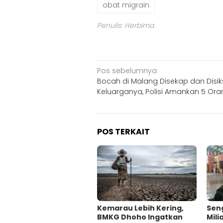
obat migrain
Penulis: Herbima
Navigasi
Pos sebelumnya
Bocah di Malang Disekap dan Disi
pos
Keluarganya, Polisi Amankan 5 Ora
POS TERKAIT
Kemarau Lebih Kering,
Sen
BMKG Dhoho Ingatkan
Mili