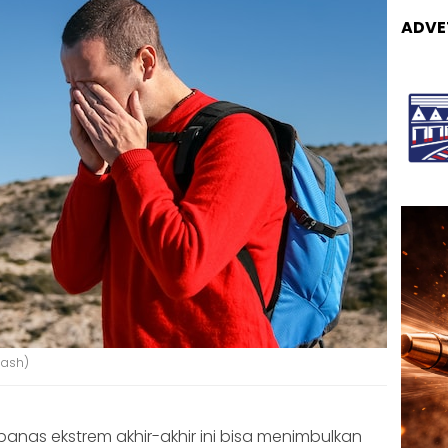
ADVE
lash)
anas ekstrem akhir-akhir ini bisa menimbulkan