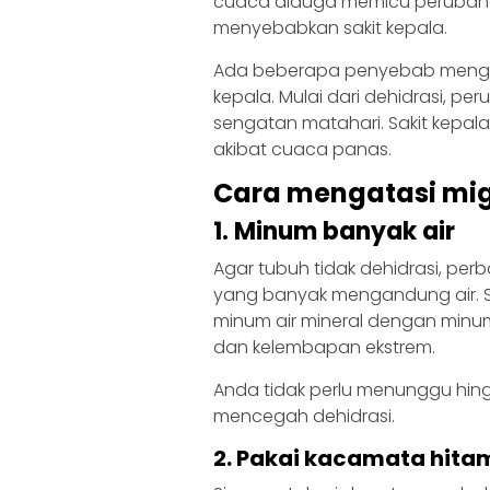
cuaca diduga memicu perubahan ki
menyebabkan sakit kepala.
Ada beberapa penyebab menga
kepala. Mulai dari dehidrasi, p
sengatan matahari. Sakit kepala
akibat cuaca panas.
Cara mengatasi mig
1. Minum banyak air
Agar tubuh tidak dehidrasi, per
yang banyak mengandung air. S
minum air mineral dengan minum
dan kelembapan ekstrem.
Anda tidak perlu menunggu hin
mencegah dehidrasi.
2. Pakai kacamata hitam