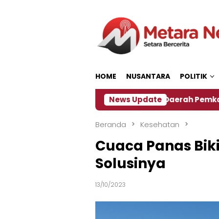
Loncat
ke
konten
HOME
NUSANTARA
POLITIK
‎Soal Rencana Pinjaman Daerah Pemkab Jember, In
News Update
Beranda
Kesehatan
Cuaca Panas Bik
Solusinya
13/10/2023