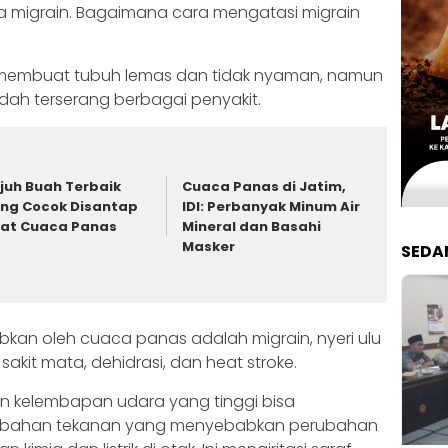
ya migrain. Bagaimana cara mengatasi migrain
 membuat tubuh lemas dan tidak nyaman, namun
h terserang berbagai penyakit.
juh Buah Terbaik
Cuaca Panas di Jatim,
ng Cocok Disantap
IDI: Perbanyak Minum Air
at Cuaca Panas
Mineral dan Basahi
Masker
SEDA
kan oleh cuaca panas adalah migrain, nyeri ulu
 sakit mata, dehidrasi, dan heat stroke.
an kelembapan udara yang tinggi bisa
rubahan tekanan yang menyebabkan perubahan