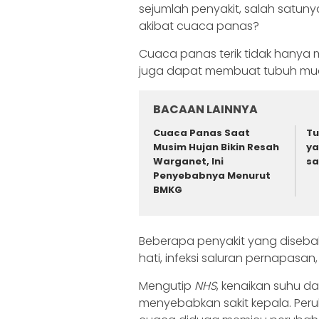
sejumlah penyakit, salah satun
akibat cuaca panas?
Cuaca panas terik tidak hanya
juga dapat membuat tubuh muda
BACAAN LAINNYA
Cuaca Panas Saat
Tu
Musim Hujan Bikin Resah
ya
Warganet, Ini
sa
Penyebabnya Menurut
BMKG
Beberapa penyakit yang disebab
hati, infeksi saluran pernapasan,
Mengutip
NHS
, kenaikan suhu d
menyebabkan sakit kepala. Pe