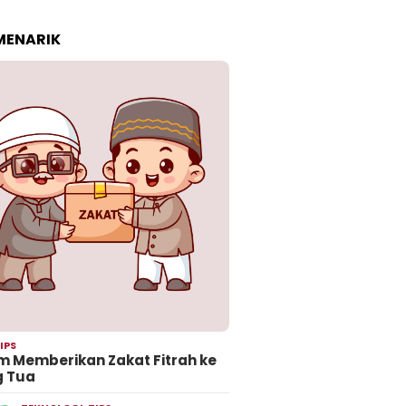
 MENARIK
IPS
 Memberikan Zakat Fitrah ke
g Tua