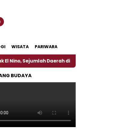
n
GI
WISATA
PARIWARA
umlah Daerah di Jember Alami Krisi Air
Harga Per
ANG BUDAYA