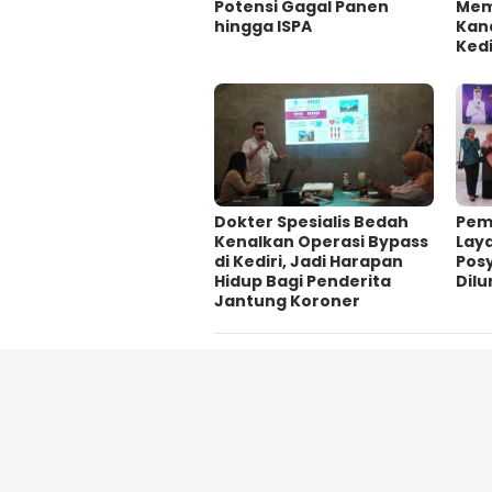
Potensi Gagal Panen
Mem
hingga ISPA
Kan
Kedi
Dokter Spesialis Bedah
Pem
Kenalkan Operasi Bypass
Lay
di Kediri, Jadi Harapan
Pos
Hidup Bagi Penderita
Dil
Jantung Koroner