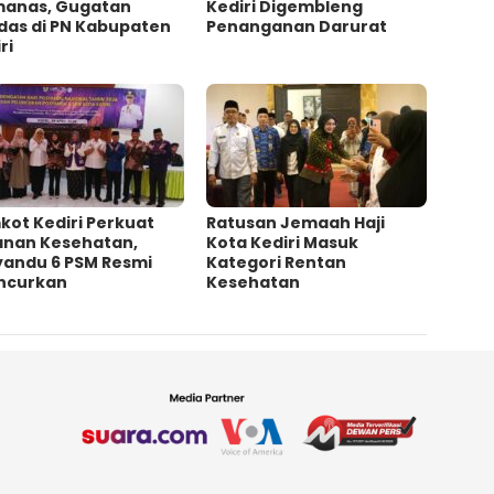
anas, Gugatan
Kediri Digembleng
das di PN Kabupaten
Penanganan Darurat
ri
kot Kediri Perkuat
‎Ratusan Jemaah Haji
anan Kesehatan,
Kota Kediri Masuk
yandu 6 PSM Resmi
Kategori Rentan
uncurkan
Kesehatan