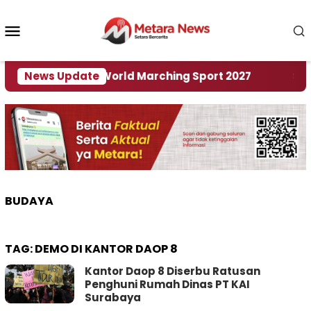
Loncat
ke
Menu
konten
Mobile
 Tuan Rumah World Marching Sport 2027
News Update
‎Soal R
BUDAYA
TAG:
DEMO DI KANTOR DAOP 8
Kantor Daop 8 Diserbu Ratusan
Penghuni Rumah Dinas PT KAI
Surabaya