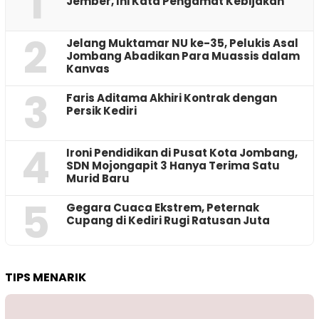
1
Jember, Ini Kata Pengamat Kebijakan ‎
2
Jelang Muktamar NU ke-35, Pelukis Asal
Jombang Abadikan Para Muassis dalam
Kanvas
3
Faris Aditama Akhiri Kontrak dengan
Persik Kediri
4
Ironi Pendidikan di Pusat Kota Jombang,
SDN Mojongapit 3 Hanya Terima Satu
Murid Baru
5
‎Gegara Cuaca Ekstrem, Peternak
Cupang di Kediri Rugi Ratusan Juta
TIPS MENARIK