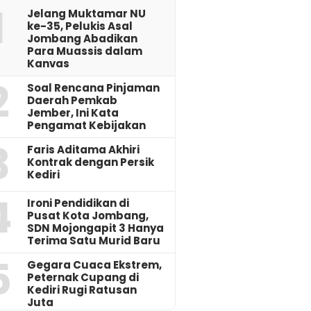
1
Jelang Muktamar NU
ke-35, Pelukis Asal
Jombang Abadikan
Para Muassis dalam
Kanvas
2
‎Soal Rencana Pinjaman
Daerah Pemkab
Jember, Ini Kata
Pengamat Kebijakan ‎
3
Faris Aditama Akhiri
Kontrak dengan Persik
Kediri
4
Ironi Pendidikan di
Pusat Kota Jombang,
SDN Mojongapit 3 Hanya
Terima Satu Murid Baru
5
‎Gegara Cuaca Ekstrem,
Peternak Cupang di
Kediri Rugi Ratusan
Juta