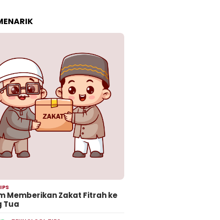
 MENARIK
IPS
 Memberikan Zakat Fitrah ke
g Tua