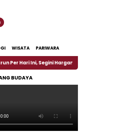
n
GI
WISATA
PARIWARA
ni, Segini Harganya
‎Nasirun Maestro Lukis Pemad
ANG BUDAYA