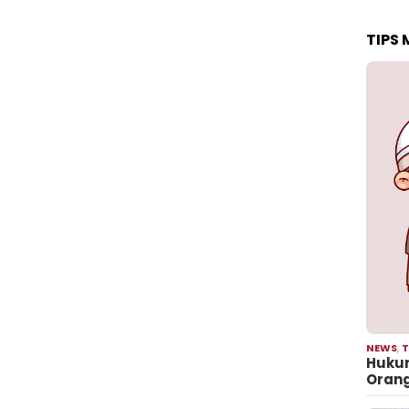
TIPS
NEWS
,
T
Hukum
Oran