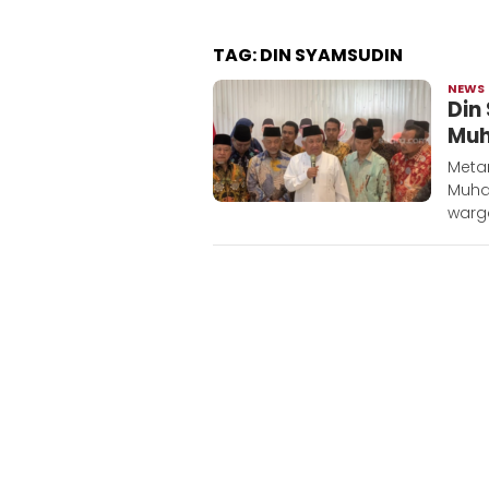
TAG:
DIN SYAMSUDIN
NEWS
Din
Muh
Meta
Muha
warg