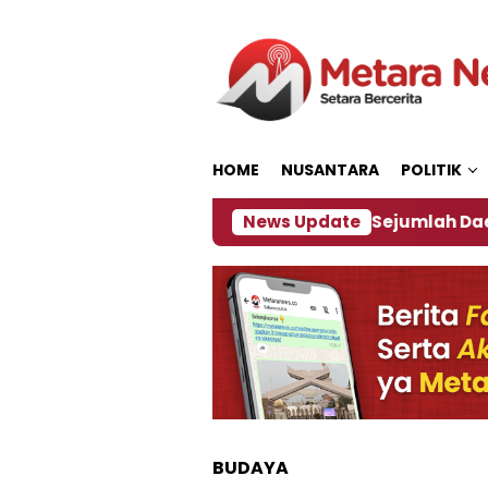
Loncat
ke
konten
HOME
NUSANTARA
POLITIK
akan ‎
Dampak El Nino, Sejumlah Daerah di Jember
News Update
BUDAYA