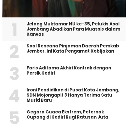
1
Jelang Muktamar NU ke-35, Pelukis Asal
Jombang Abadikan Para Muassis dalam
Kanvas
2
‎Soal Rencana Pinjaman Daerah Pemkab
Jember, Ini Kata Pengamat Kebijakan ‎
3
Faris Aditama Akhiri Kontrak dengan
Persik Kediri
4
Ironi Pendidikan di Pusat Kota Jombang,
SDN Mojongapit 3 Hanya Terima Satu
Murid Baru
5
‎Gegara Cuaca Ekstrem, Peternak
Cupang di Kediri Rugi Ratusan Juta