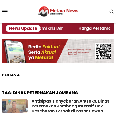
Loncat
ke
Menu
konten
Mobile
i Jember Alami Krisi Air
News Update
Harga Pertamax Turun Pe
BUDAYA
TAG:
DINAS PETERNAKAN JOMBANG
Antisipasi Penyebaran Antraks, Dinas
Peternakan Jombang Intensif Cek
Kesehatan Ternak di Pasar Hewan