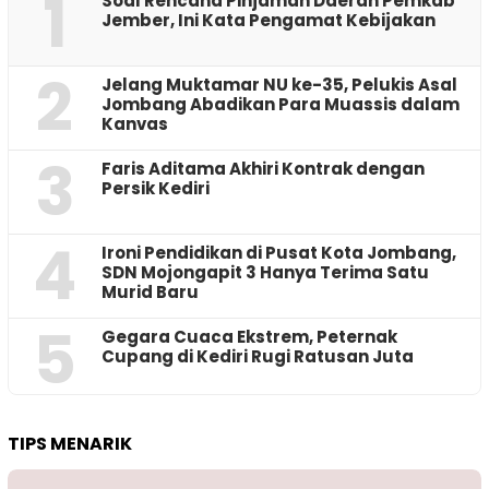
1
‎Soal Rencana Pinjaman Daerah Pemkab
Jember, Ini Kata Pengamat Kebijakan ‎
2
Jelang Muktamar NU ke-35, Pelukis Asal
Jombang Abadikan Para Muassis dalam
Kanvas
3
Faris Aditama Akhiri Kontrak dengan
Persik Kediri
4
Ironi Pendidikan di Pusat Kota Jombang,
SDN Mojongapit 3 Hanya Terima Satu
Murid Baru
5
‎Gegara Cuaca Ekstrem, Peternak
Cupang di Kediri Rugi Ratusan Juta
TIPS MENARIK