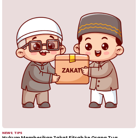
NEWS
,
TIPS
Hukum Memberikan Zakat Fitrah ke Orang Tua