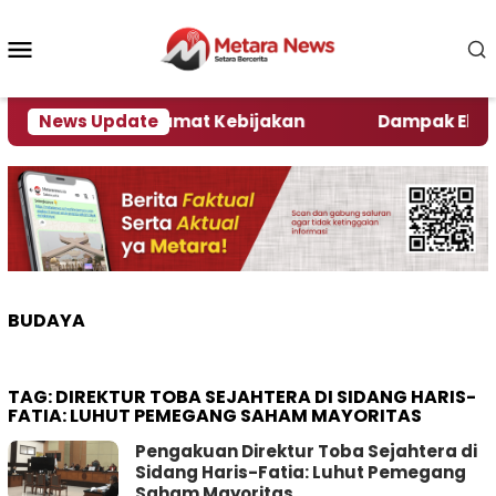
Loncat
ke
Menu
konten
Mobile
ni Kata Pengamat Kebijakan ‎
News Update
Dampak El Nino, S
BUDAYA
TAG:
DIREKTUR TOBA SEJAHTERA DI SIDANG HARIS-
FATIA: LUHUT PEMEGANG SAHAM MAYORITAS
Pengakuan Direktur Toba Sejahtera di
Sidang Haris-Fatia: Luhut Pemegang
Saham Mayoritas