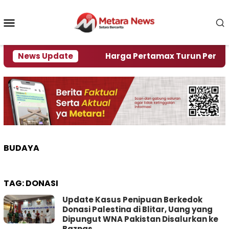
Loncat
ke
Menu
konten
Mobile
ami Krisi Air
News Update
Harga Pertamax Turun Per Hari Ini,
BUDAYA
TAG:
DONASI
Update Kasus Penipuan Berkedok
Donasi Palestina di Blitar, Uang yang
Dipungut WNA Pakistan Disalurkan ke
Baznas