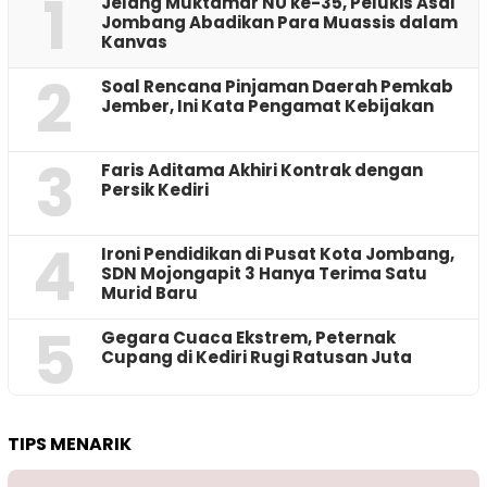
1
Jelang Muktamar NU ke-35, Pelukis Asal
Jombang Abadikan Para Muassis dalam
Kanvas
2
‎Soal Rencana Pinjaman Daerah Pemkab
Jember, Ini Kata Pengamat Kebijakan ‎
3
Faris Aditama Akhiri Kontrak dengan
Persik Kediri
4
Ironi Pendidikan di Pusat Kota Jombang,
SDN Mojongapit 3 Hanya Terima Satu
Murid Baru
5
‎Gegara Cuaca Ekstrem, Peternak
Cupang di Kediri Rugi Ratusan Juta
TIPS MENARIK