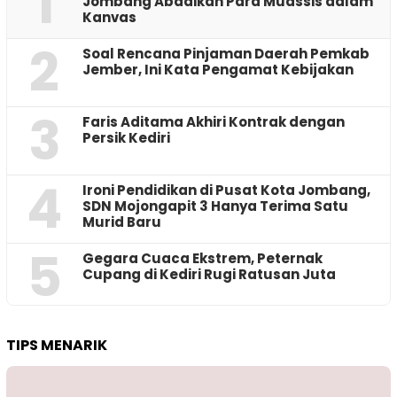
1
Jombang Abadikan Para Muassis dalam
Kanvas
2
‎Soal Rencana Pinjaman Daerah Pemkab
Jember, Ini Kata Pengamat Kebijakan ‎
3
Faris Aditama Akhiri Kontrak dengan
Persik Kediri
4
Ironi Pendidikan di Pusat Kota Jombang,
SDN Mojongapit 3 Hanya Terima Satu
Murid Baru
5
‎Gegara Cuaca Ekstrem, Peternak
Cupang di Kediri Rugi Ratusan Juta
TIPS MENARIK