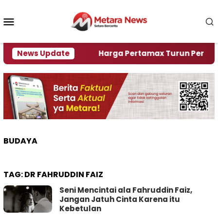
Loncat
ke
Menu
konten
Mobile
ami Krisi Air
News Update
Harga Pertamax Turun Per Hari Ini,
BUDAYA
TAG:
DR FAHRUDDIN FAIZ
Seni Mencintai ala Fahruddin Faiz,
Jangan Jatuh Cinta Karena itu
Kebetulan