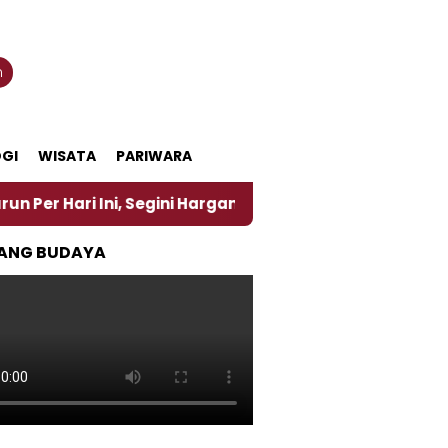
n
GI
WISATA
PARIWARA
 Ini, Segini Harganya
‎Nasirun Maestro Lukis Pem
ANG BUDAYA