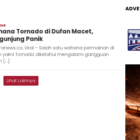
ADVE
INE
Redaksi
ana Tornado di Dufan Macet,
Metara
gunjung Panik
ranews.co, Viral – Salah satu wahana permainan di
n yakni Tornado diketahui mengalami gangguan
n […]
Lihat Lainnya