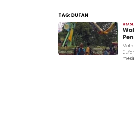
TAG:
DUFAN
HEADL
Wah
Pen
Meta
Dufa
mesi