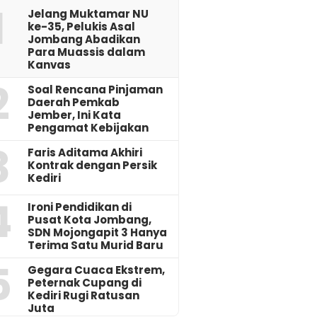
1
Jelang Muktamar NU
ke-35, Pelukis Asal
Jombang Abadikan
Para Muassis dalam
Kanvas
2
‎Soal Rencana Pinjaman
Daerah Pemkab
Jember, Ini Kata
Pengamat Kebijakan ‎
3
Faris Aditama Akhiri
Kontrak dengan Persik
Kediri
4
Ironi Pendidikan di
Pusat Kota Jombang,
SDN Mojongapit 3 Hanya
Terima Satu Murid Baru
5
‎Gegara Cuaca Ekstrem,
Peternak Cupang di
Kediri Rugi Ratusan
Juta