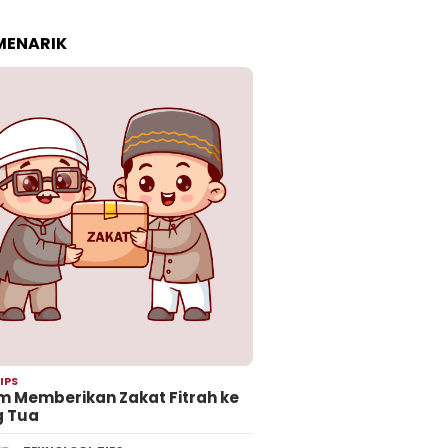
 MENARIK
IPS
 Memberikan Zakat Fitrah ke
g Tua