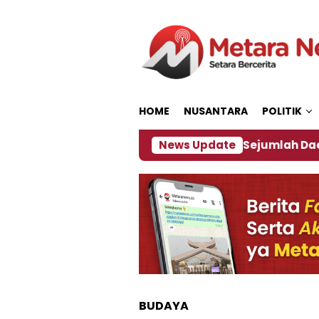
Loncat
ke
konten
HOME
NUSANTARA
POLITIK
ijakan ‎
Dampak El Nino, Sejumlah Daerah di Jemb
News Update
BUDAYA