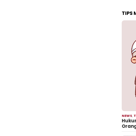
TIPS
NEWS
,
T
Hukum
Oran