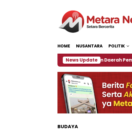
Loncat
ke
konten
HOME
NUSANTARA
POLITIK
027
‎Soal Rencana Pinjaman Daerah Pemkab Jembe
News Update
BUDAYA