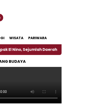
n
GI
WISATA
PARIWARA
, Sejumlah Daerah di Jember Alami Krisi Air
Harg
ANG BUDAYA