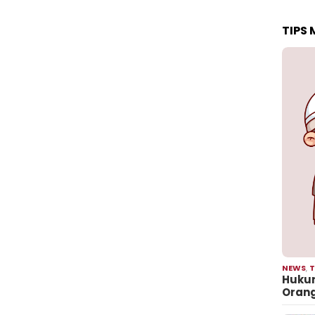
TIPS
NEWS
,
T
Hukum
Oran