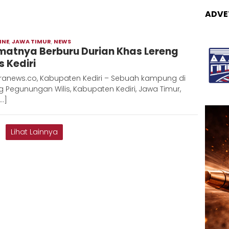
ADVE
INE
,
JAWA TIMUR
,
NEWS
Moch
matnya Berburu Durian Khas Lereng
Hadi
s Kediri
ranews.co, Kabupaten Kediri – Sebuah kampung di
g Pegunungan Wilis, Kabupaten Kediri, Jawa Timur,
…]
Lihat Lainnya