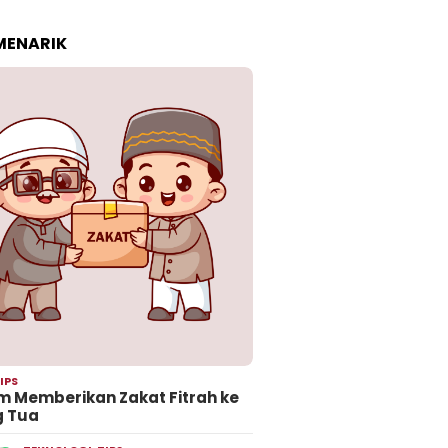
 MENARIK
IPS
 Memberikan Zakat Fitrah ke
g Tua