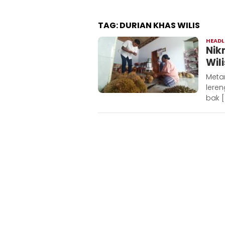
TAG:
DURIAN KHAS WILIS
HEADL
Nik
Wili
Meta
leren
bak [