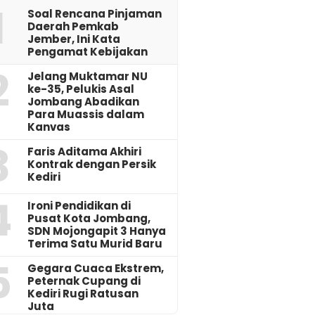
1
‎Soal Rencana Pinjaman
Daerah Pemkab
Jember, Ini Kata
Pengamat Kebijakan ‎
2
Jelang Muktamar NU
ke-35, Pelukis Asal
Jombang Abadikan
Para Muassis dalam
Kanvas
3
Faris Aditama Akhiri
Kontrak dengan Persik
Kediri
4
Ironi Pendidikan di
Pusat Kota Jombang,
SDN Mojongapit 3 Hanya
Terima Satu Murid Baru
5
‎Gegara Cuaca Ekstrem,
Peternak Cupang di
Kediri Rugi Ratusan
Juta