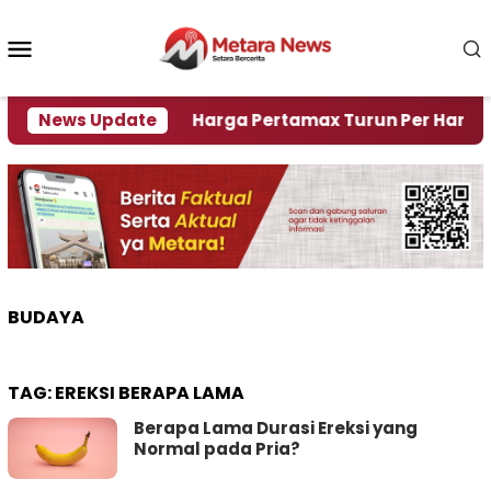
Loncat
ke
Menu
konten
Mobile
Krisi Air
News Update
Harga Pertamax Turun Per Hari Ini, Seg
BUDAYA
TAG:
EREKSI BERAPA LAMA
Berapa Lama Durasi Ereksi yang
Normal pada Pria?