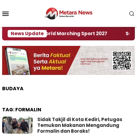
Loncat
ke
Menu
konten
Mobile
uan Rumah World Marching Sport 2027
News Update
‎Soal Ren
BUDAYA
TAG:
FORMALIN
Sidak Takjil di Kota Kediri, Petugas
Temukan Makanan Mengandung
Formalin dan Boraks!