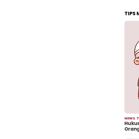
TIPS
NEWS
,
T
Hukum
Oran