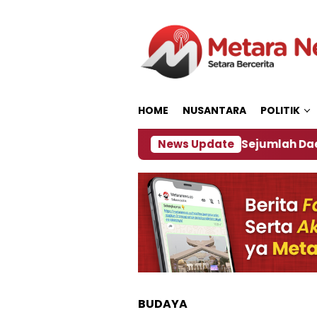
Loncat
ke
konten
HOME
NUSANTARA
POLITIK
ijakan ‎
Dampak El Nino, Sejumlah Daerah di Jemb
News Update
BUDAYA