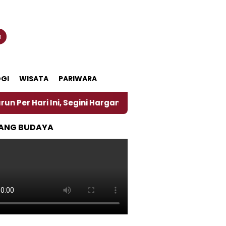
n
GI
WISATA
PARIWARA
 Ini, Segini Harganya
‎Nasirun Maestro Lukis Pem
ANG BUDAYA