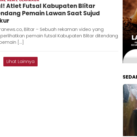
al! Atlet Futsal Kabupaten Blitar
Hadi
endang Pemain Lawan Saat Sujud
kur
ranews.co, Blitar – Sebuah rekaman video yang
erlihatkan pemain futsal Kabupaten Blitar ditendang
 pemain […]
Lihat Lainnya
SEDA