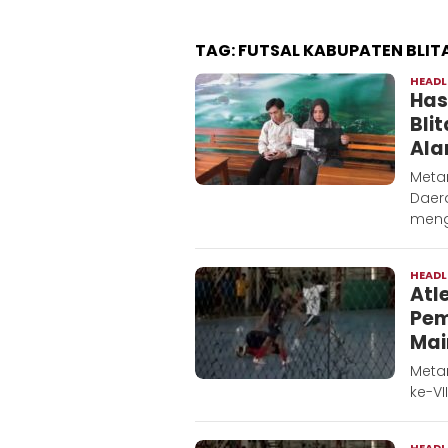
TAG:
FUTSAL KABUPATEN BLIT
HEADL
Has
Bli
Ala
Meta
Daera
menge
HEADL
Atl
Pem
Mai
Metar
ke-VI
HEADL