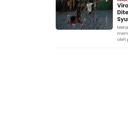
Vir
Dit
Syu
Meta
memp
oleh