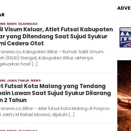
ADVE
AR
INE
,
NEWS
,
OLAHRAGA
Moch
il Visum Keluar, Atlet Futsal Kabupaten
Hadi
tar yang Ditendang Saat Sujud Syukur
mi Cedera Otot
ranews.co, Kabupaten Blitar – Rumah Sakit Umum
h (RSUD) Srengat, Kabupaten Blitar, akhirnya
luarkan hasil […]
INE
,
JAWA TIMUR
,
NEWS
Moch
et Futsal Kota Malang yang Tendang
Hadi
ain Lawan Saat Sujud Syukur Dilarang
n 2 Tahun
anews.co, Blitar – Atlet futsal Kota Malang di Porprov
II Jatim, M Rafael Moreno, dijatuhi […]
INE
,
NEWS
,
OLAHRAGA
Moch