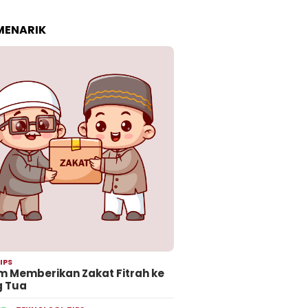
 MENARIK
IPS
 Memberikan Zakat Fitrah ke
g Tua