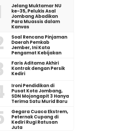
1
Jelang Muktamar NU
ke-35, Pelukis Asal
Jombang Abadikan
Para Muassis dalam
Kanvas
2
‎Soal Rencana Pinjaman
Daerah Pemkab
Jember, Ini Kata
Pengamat Kebijakan ‎
3
Faris Aditama Akhiri
Kontrak dengan Persik
Kediri
4
Ironi Pendidikan di
Pusat Kota Jombang,
SDN Mojongapit 3 Hanya
Terima Satu Murid Baru
5
‎Gegara Cuaca Ekstrem,
Peternak Cupang di
Kediri Rugi Ratusan
Juta