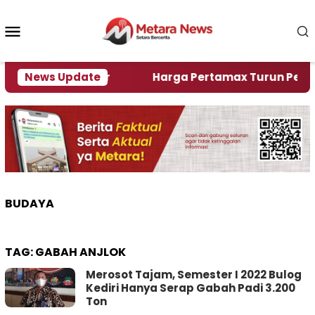
Loncat
ke
Menu
konten
Mobile
lami Krisi Air
News Update
Harga Pertamax Turun Per Hari Ini
BUDAYA
TAG:
GABAH ANJLOK
Merosot Tajam, Semester I 2022 Bulog
Kediri Hanya Serap Gabah Padi 3.200
Ton