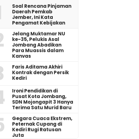
1
‎Soal Rencana Pinjaman
Daerah Pemkab
Jember, Ini Kata
Pengamat Kebijakan ‎
2
Jelang Muktamar NU
ke-35, Pelukis Asal
Jombang Abadikan
Para Muassis dalam
Kanvas
3
Faris Aditama Akhiri
Kontrak dengan Persik
Kediri
4
Ironi Pendidikan di
Pusat Kota Jombang,
SDN Mojongapit 3 Hanya
Terima Satu Murid Baru
5
‎Gegara Cuaca Ekstrem,
Peternak Cupang di
Kediri Rugi Ratusan
Juta