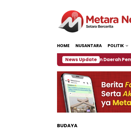
Loncat
ke
konten
HOME
NUSANTARA
POLITIK
27
‎Soal Rencana Pinjaman Daerah Pemkab Jember
News Update
BUDAYA