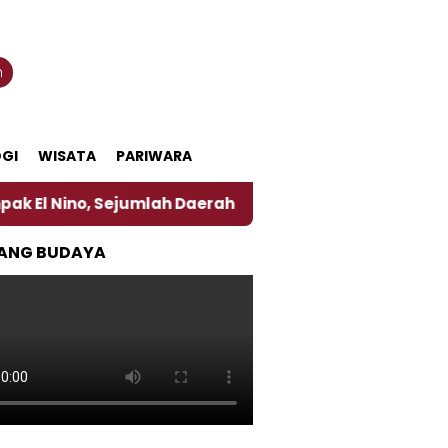
n
GI
WISATA
PARIWARA
, Sejumlah Daerah di Jember Alami Krisi Air
Harga
ANG BUDAYA