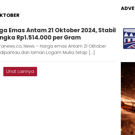
ADVE
OKTOBER
Adinda
ga Emas Antam 21 Oktober 2024, Stabil
D
Angka Rp1.514.000 per Gram
ranews.co, News – Harga emas Antam 21 Oktober
dipantau dari laman Logam Mulia, tetap […]
Lihat Lainnya