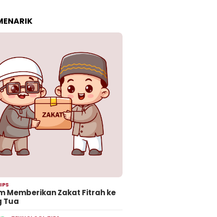
 MENARIK
IPS
 Memberikan Zakat Fitrah ke
g Tua