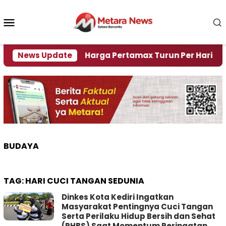
Loncat
ke
Menu
konten
Mobile
risi Air
News Update
Harga Pertamax Turun Per Hari Ini, Seg
BUDAYA
TAG:
HARI CUCI TANGAN SEDUNIA
Dinkes Kota Kediri Ingatkan
Masyarakat Pentingnya Cuci Tangan
Serta Perilaku Hidup Bersih dan Sehat
(PHBS) Saat Momentum Peringatan