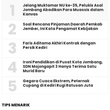
1
Jelang Muktamar NU ke-35, Pelukis Asal
Jombang Abadikan Para Muassis dalam
Kanvas
2
‎Soal Rencana Pinjaman Daerah Pemkab
Jember, Ini Kata Pengamat Kebijakan ‎
3
Faris Aditama Akhiri Kontrak dengan
Persik Kediri
4
Ironi Pendidikan di Pusat Kota Jombang,
SDN Mojongapit 3 Hanya Terima Satu
Murid Baru
5
‎Gegara Cuaca Ekstrem, Peternak
Cupang di Kediri Rugi Ratusan Juta
TIPS MENARIK