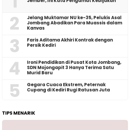
1
Jember, Ini Kata Pengamat Kebijakan ‎
2
Jelang Muktamar NU ke-35, Pelukis Asal
Jombang Abadikan Para Muassis dalam
Kanvas
3
Faris Aditama Akhiri Kontrak dengan
Persik Kediri
4
Ironi Pendidikan di Pusat Kota Jombang,
SDN Mojongapit 3 Hanya Terima Satu
Murid Baru
5
‎Gegara Cuaca Ekstrem, Peternak
Cupang di Kediri Rugi Ratusan Juta
TIPS MENARIK