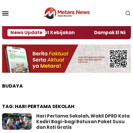
Loncat
ke
Menu
konten
Mobile
 Kata Pengamat Kebijakan ‎
News Update
Dampak El Nino, Seju
BUDAYA
TAG:
HARI PERTAMA SEKOLAH
Hari Pertama Sekolah, Wakil DPRD Kota
Kediri Bagi-bagi Ratusan Paket Susu
dan Roti Gratis