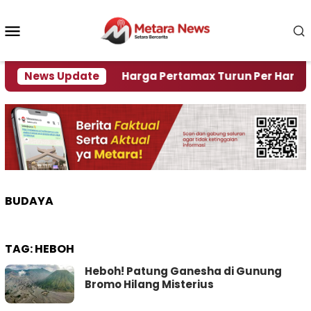
Loncat
ke
Menu
konten
Mobile
 Krisi Air
News Update
Harga Pertamax Turun Per Hari Ini, S
BUDAYA
TAG:
HEBOH
Heboh! Patung Ganesha di Gunung
Bromo Hilang Misterius