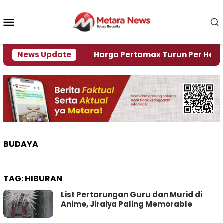
Loncat
ke
Menu
konten
Mobile
Krisi Air
News Update
Harga Pertamax Turun Per Hari Ini, Seg
BUDAYA
TAG:
HIBURAN
List Pertarungan Guru dan Murid di
Anime, Jiraiya Paling Memorable