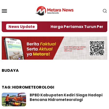
Loncat
ke
Menu
konten
Mobile
ami Krisi Air
News Update
Harga Pertamax Turun Per Hari Ini,
BUDAYA
TAG:
HIDROMETEOROLOGI
BPBD Kabupaten Kediri Siaga Hadapi
Bencana Hidrometeorologi