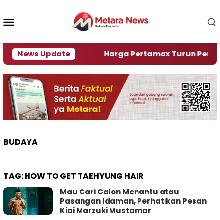
Loncat
ke
Menu
konten
Mobile
ami Krisi Air
News Update
Harga Pertamax Turun Per Hari Ini
BUDAYA
TAG:
HOW TO GET TAEHYUNG HAIR
Mau Cari Calon Menantu atau
Pasangan Idaman, Perhatikan Pesan
Kiai Marzuki Mustamar