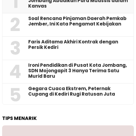
1
Jombang Abadikan Para Muassis dalam
Kanvas
2
‎Soal Rencana Pinjaman Daerah Pemkab
Jember, Ini Kata Pengamat Kebijakan ‎
3
Faris Aditama Akhiri Kontrak dengan
Persik Kediri
4
Ironi Pendidikan di Pusat Kota Jombang,
SDN Mojongapit 3 Hanya Terima Satu
Murid Baru
5
‎Gegara Cuaca Ekstrem, Peternak
Cupang di Kediri Rugi Ratusan Juta
TIPS MENARIK