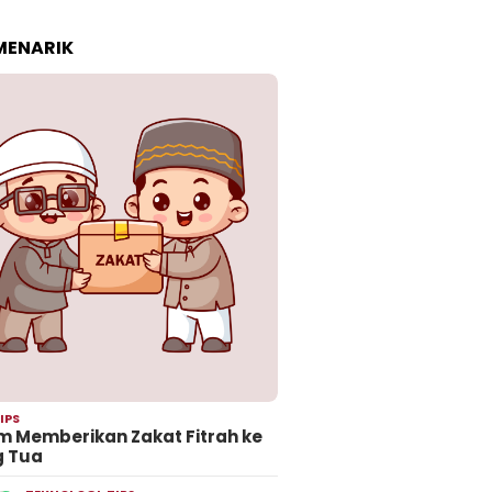
 MENARIK
IPS
 Memberikan Zakat Fitrah ke
g Tua