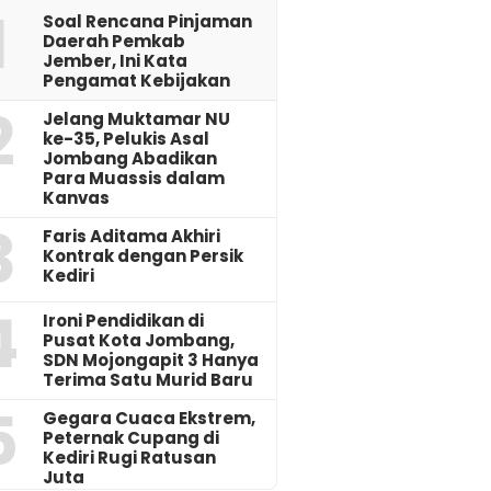
1
‎Soal Rencana Pinjaman
Daerah Pemkab
Jember, Ini Kata
Pengamat Kebijakan ‎
2
Jelang Muktamar NU
ke-35, Pelukis Asal
Jombang Abadikan
Para Muassis dalam
Kanvas
3
Faris Aditama Akhiri
Kontrak dengan Persik
Kediri
4
Ironi Pendidikan di
Pusat Kota Jombang,
SDN Mojongapit 3 Hanya
Terima Satu Murid Baru
5
‎Gegara Cuaca Ekstrem,
Peternak Cupang di
Kediri Rugi Ratusan
Juta