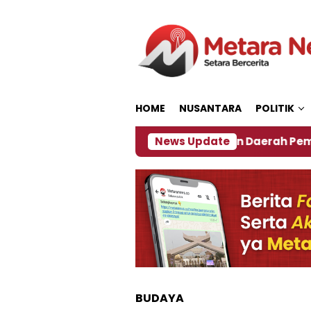
Loncat
ke
konten
HOME
NUSANTARA
POLITIK
27
‎Soal Rencana Pinjaman Daerah Pemkab Jember
News Update
BUDAYA