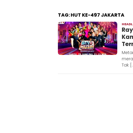
TAG:
HUT KE-497 JAKARTA
HEADL
Ray
Kam
Ter
Metar
meray
Tak [