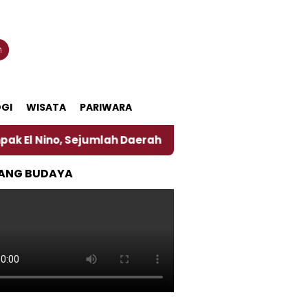
n
GI
WISATA
PARIWARA
 Sejumlah Daerah di Jember Alami Krisi Air
Harga
ANG BUDAYA