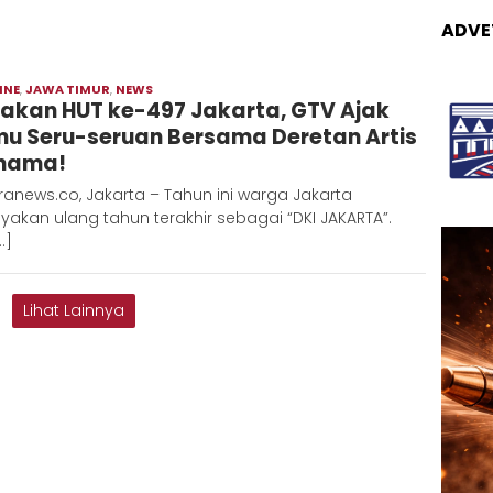
ADVE
INE
,
JAWA TIMUR
,
NEWS
Moch
akan HUT ke-497 Jakarta, GTV Ajak
Hadi
u Seru-seruan Bersama Deretan Artis
nama!
anews.co, Jakarta – Tahun ini warga Jakarta
akan ulang tahun terakhir sebagai “DKI JAKARTA”.
…]
Lihat Lainnya