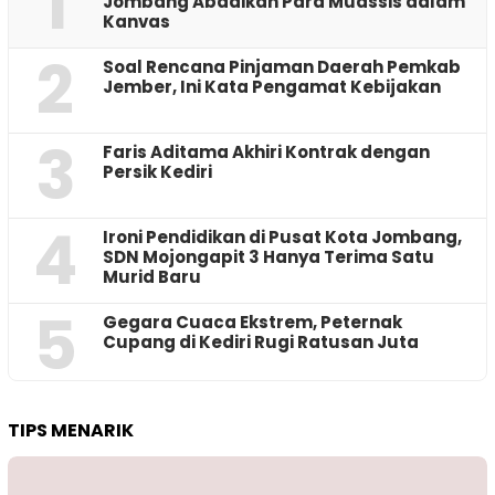
1
Jombang Abadikan Para Muassis dalam
Kanvas
2
‎Soal Rencana Pinjaman Daerah Pemkab
Jember, Ini Kata Pengamat Kebijakan ‎
3
Faris Aditama Akhiri Kontrak dengan
Persik Kediri
4
Ironi Pendidikan di Pusat Kota Jombang,
SDN Mojongapit 3 Hanya Terima Satu
Murid Baru
5
‎Gegara Cuaca Ekstrem, Peternak
Cupang di Kediri Rugi Ratusan Juta
TIPS MENARIK