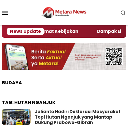
Loncat
ke
Menu
konten
Mobile
ni Kata Pengamat Kebijakan ‎
News Update
Dampak El Nino, Se
BUDAYA
TAG:
HUTAN NGANJUK
Julianto Hadiri Deklarasi Masyarakat
Tepi Hutan Nganjuk yang Mantap
Dukung Prabowo-Gibran