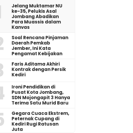
1
Jelang Muktamar NU
ke-35, Pelukis Asal
Jombang Abadikan
Para Muassis dalam
Kanvas
2
‎Soal Rencana Pinjaman
Daerah Pemkab
Jember, Ini Kata
Pengamat Kebijakan ‎
3
Faris Aditama Akhiri
Kontrak dengan Persik
Kediri
4
Ironi Pendidikan di
Pusat Kota Jombang,
SDN Mojongapit 3 Hanya
Terima Satu Murid Baru
5
‎Gegara Cuaca Ekstrem,
Peternak Cupang di
Kediri Rugi Ratusan
Juta