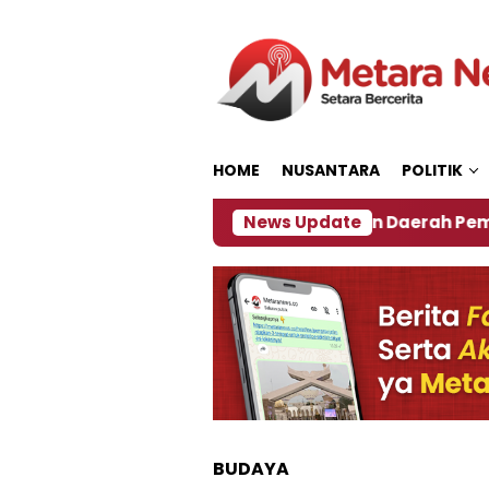
Loncat
ke
konten
HOME
NUSANTARA
POLITIK
027
‎Soal Rencana Pinjaman Daerah Pemkab Jembe
News Update
BUDAYA