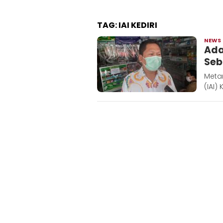
TAG:
IAI KEDIRI
NEWS
Ada
Seb
Metar
(IAI)