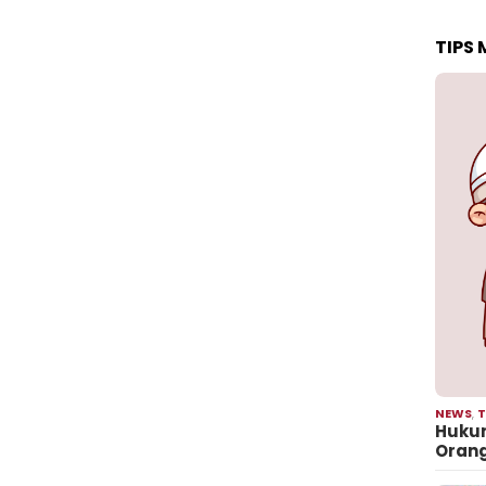
TIPS
NEWS
,
T
Hukum
Oran