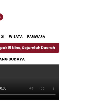
n
GI
WISATA
PARIWARA
, Sejumlah Daerah di Jember Alami Krisi Air
Harg
ANG BUDAYA