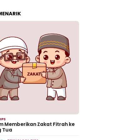
 MENARIK
IPS
 Memberikan Zakat Fitrah ke
g Tua