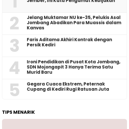
1
Jember, Ini Kata Pengamat Kebijakan ‎
2
Jelang Muktamar NU ke-35, Pelukis Asal
Jombang Abadikan Para Muassis dalam
Kanvas
3
Faris Aditama Akhiri Kontrak dengan
Persik Kediri
4
Ironi Pendidikan di Pusat Kota Jombang,
SDN Mojongapit 3 Hanya Terima Satu
Murid Baru
5
‎Gegara Cuaca Ekstrem, Peternak
Cupang di Kediri Rugi Ratusan Juta
TIPS MENARIK