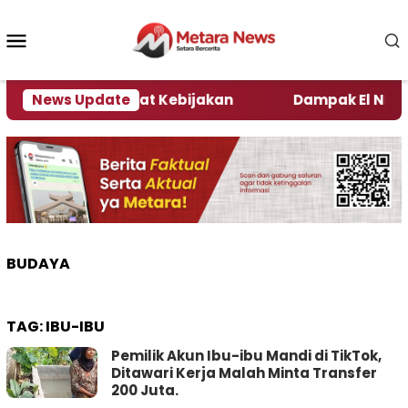
Loncat
ke
Menu
konten
Mobile
i Kata Pengamat Kebijakan ‎
News Update
Dampak El Nino, Sej
BUDAYA
TAG:
IBU-IBU
Pemilik Akun Ibu-ibu Mandi di TikTok,
Ditawari Kerja Malah Minta Transfer
200 Juta.