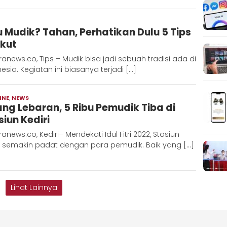
edaksi
 Mudik? Tahan, Perhatikan Dulu 5 Tips
etara
ikut
anews.co, Tips – Mudik bisa jadi sebuah tradisi ada di
esia. Kegiatan ini biasanya terjadi […]
INE
,
NEWS
Redaksi
ang Lebaran, 5 Ribu Pemudik Tiba di
Metara
siun Kediri
anews.co, Kediri– Mendekati Idul Fitri 2022, Stasiun
ri semakin padat dengan para pemudik. Baik yang […]
Lihat Lainnya