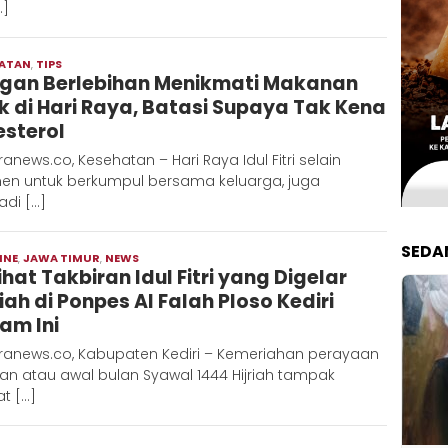
…]
HATAN
,
TIPS
Redaksi
gan Berlebihan Menikmati Makanan
Metara
k di Hari Raya, Batasi Supaya Tak Kena
esterol
anews.co, Kesehatan – Hari Raya Idul Fitri selain
n untuk berkumpul bersama keluarga, juga
adi […]
SEDA
INE
,
JAWA TIMUR
,
NEWS
Moch
ihat Takbiran Idul Fitri yang Digelar
Hadi
iah di Ponpes Al Falah Ploso Kediri
am Ini
ranews.co, Kabupaten Kediri – Kemeriahan perayaan
an atau awal bulan Syawal 1444 Hijriah tampak
at […]