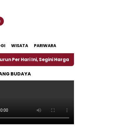
n
GI
WISATA
PARIWARA
 Ini, Segini Harganya
‎Nasirun Maestro Lukis Pem
ANG BUDAYA