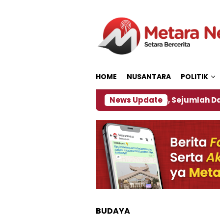
Loncat
ke
konten
HOME
NUSANTARA
POLITIK
ijakan ‎
Dampak El Nino, Sejumlah Daerah di Jemb
News Update
BUDAYA