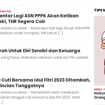
TIPS
,
POLITIK
Redaksi
entar Lagi ASN PPPK Akan Ketiban
Metara
eki, THR Segera Cair
anews.co, News – Beberapa hari lagi, ribuan ASN PPPK
ketiban rezeki nomplok, THR tahun […]
rah Untuk Diri Sendiri dan Keluarga
ang harus dilakukan sebelum salat Idul Fitri adalah
Redaksi
i Cuti Bersama Idul Fitri 2023 Ditambah,
Metara
 Rincian Tanggalnya
NEWS
,
T
ranews.co, News – Pemerintah telah melakukan
Hukum
ahan tanggal cuti bersama Idul Fitri 2023. Total
Oran
[…]