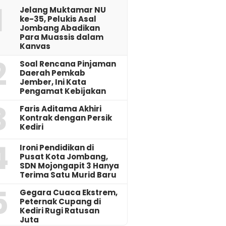
1
Jelang Muktamar NU
ke-35, Pelukis Asal
Jombang Abadikan
Para Muassis dalam
Kanvas
2
‎Soal Rencana Pinjaman
Daerah Pemkab
Jember, Ini Kata
Pengamat Kebijakan ‎
3
Faris Aditama Akhiri
Kontrak dengan Persik
Kediri
4
Ironi Pendidikan di
Pusat Kota Jombang,
SDN Mojongapit 3 Hanya
Terima Satu Murid Baru
5
‎Gegara Cuaca Ekstrem,
Peternak Cupang di
Kediri Rugi Ratusan
Juta