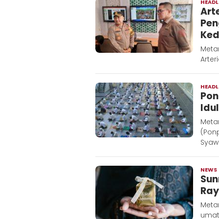
HEADL
Art
Pen
Kedi
Metar
Arter
HEADL
Pon
Idu
Meta
(Ponp
Syawa
NEWS
Sun
Raya
Metar
umat