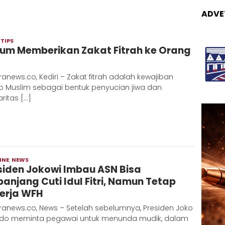
ADVE
,
TIPS
Admin
um Memberikan Zakat Fitrah ke Orang
Metaranews
anews.co, Kediri – Zakat fitrah adalah kewajiban
ap Muslim sebagai bentuk penyucian jiwa dan
aritas […]
INE
,
NEWS
Redaksi
siden Jokowi Imbau ASN Bisa
Metara
panjang Cuti Idul Fitri, Namun Tetap
erja WFH
ranews.co, News – Setelah sebelumnya, Presiden Joko
do meminta pegawai untuk menunda mudik, dalam