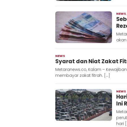
NEWS
Seb
Rez
Metar
akan 
NEWS
Redaksi
Syarat dan Niat Zakat Fit
Metara
Metaranews.co, Kalam – Kewajiban y
membayar zakat fitrah. […]
NEWS
Har
Ini
Meta
perub
hari 