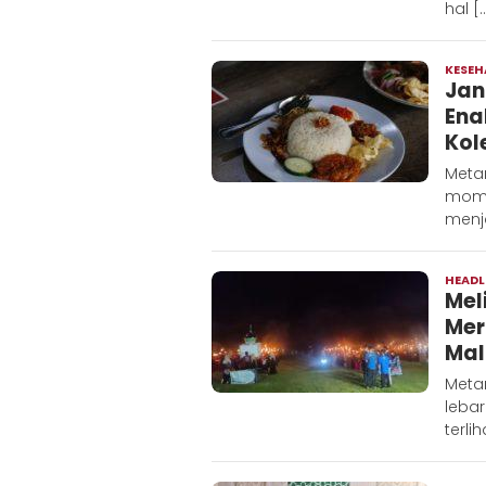
hal [
KESE
Jan
Ena
Kol
Metar
mome
menj
HEADL
Mel
Mer
Mal
Meta
lebar
terlih