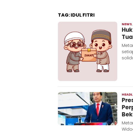
TAG:
IDUL FITRI
NEWS
Huk
Tua
Metar
seti
solid
HEADL
Pre
Per
Bek
Meta
Wido