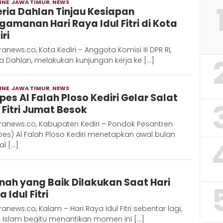
INE
,
JAWA TIMUR
,
NEWS
Moch
eria Dahlan Tinjau Kesiapan
Hadi
gamanan Hari Raya Idul Fitri di Kota
ri
anews.co, Kota Kediri – Anggota Komisi III DPR RI,
ia Dahlan, melakukan kunjungan kerja ke […]
INE
,
JAWA TIMUR
,
NEWS
Moch
pes Al Falah Ploso Kediri Gelar Salat
Hadi
l Fitri Jumat Besok
ranews.co, Kabupaten Kediri – Pondok Pesantren
es) Al Falah Ploso Kediri menetapkan awal bulan
l […]
Redaksi
nah yang Baik Dilakukan Saat Hari
Metara
 Idul Fitri
anews.co, Kalam – Hari Raya Idul Fitri sebentar lagi,
 Islam begitu menantikan momen ini […]