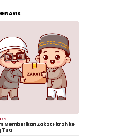
 MENARIK
IPS
 Memberikan Zakat Fitrah ke
g Tua