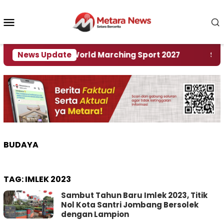
Loncat
ke
Menu
konten
Mobile
Tuan Rumah World Marching Sport 2027
News Update
‎Soal R
BUDAYA
TAG:
IMLEK 2023
Sambut Tahun Baru Imlek 2023, Titik
Nol Kota Santri Jombang Bersolek
dengan Lampion