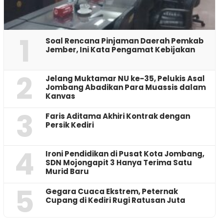
1
‎Soal Rencana Pinjaman Daerah Pemkab
Jember, Ini Kata Pengamat Kebijakan ‎
2
Jelang Muktamar NU ke-35, Pelukis Asal
Jombang Abadikan Para Muassis dalam
Kanvas
3
Faris Aditama Akhiri Kontrak dengan
Persik Kediri
4
Ironi Pendidikan di Pusat Kota Jombang,
SDN Mojongapit 3 Hanya Terima Satu
Murid Baru
5
‎Gegara Cuaca Ekstrem, Peternak
Cupang di Kediri Rugi Ratusan Juta