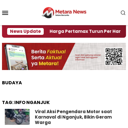
Loncat
ke
Menu
konten
Mobile
Krisi Air
News Update
Harga Pertamax Turun Per Hari Ini, Seg
BUDAYA
TAG:
INFO NGANJUK
Viral Aksi Pengendara Motor saat
Karnaval di Nganjuk, Bikin Geram
Warga