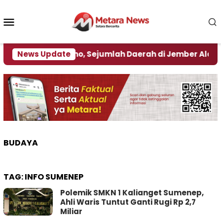
Loncat
ke
Menu
konten
Mobile
Dampak El Nino, Sejumlah Daerah di Jember Alami Krisi 
News Update
BUDAYA
TAG:
INFO SUMENEP
Polemik SMKN 1 Kalianget Sumenep,
Ahli Waris Tuntut Ganti Rugi Rp 2,7
Miliar