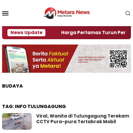
Loncat
ke
Menu
konten
Mobile
ami Krisi Air
News Update
Harga Pertamax Turun Per Hari Ini,
BUDAYA
TAG:
INFO TULUNGAGUNG
Viral, Wanita di Tulungagung Terekam
CCTV Pura-pura Tertabrak Mobil