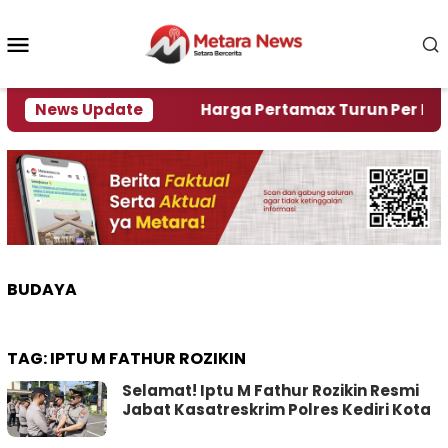
Loncat
ke
Menu
konten
Mobile
mi Krisi Air
News Update
Harga Pertamax Turun Per Hari Ini, 
BUDAYA
TAG:
IPTU M FATHUR ROZIKIN
Selamat! Iptu M Fathur Rozikin Resmi
Jabat Kasatreskrim Polres Kediri Kota