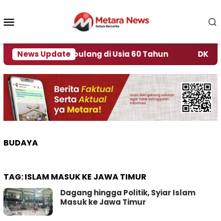
Loncat
ke
Menu
konten
Mobile
tualitas, Berpulang di Usia 60 Tahun
News Update
DK3 Kecam 
BUDAYA
TAG:
ISLAM MASUK KE JAWA TIMUR
Dagang hingga Politik, Syiar Islam
Masuk ke Jawa Timur