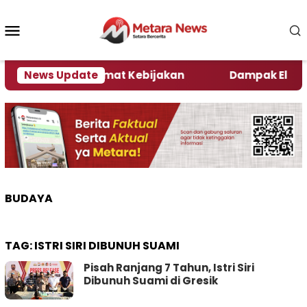
Loncat
ke
Menu
konten
Mobile
ni Kata Pengamat Kebijakan ‎
News Update
Dampak El Nino, Se
BUDAYA
TAG:
ISTRI SIRI DIBUNUH SUAMI
Pisah Ranjang 7 Tahun, Istri Siri
Dibunuh Suami di Gresik