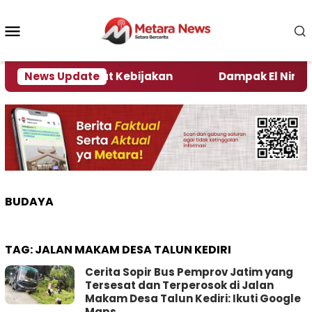
Loncat
ke
Menu
konten
Mobile
Kata Pengamat Kebijakan ‎
News Update
Dampak El Nino, Sejum
BUDAYA
TAG:
JALAN MAKAM DESA TALUN KEDIRI
Cerita Sopir Bus Pemprov Jatim yang
Tersesat dan Terperosok di Jalan
Makam Desa Talun Kediri: Ikuti Google
Maps