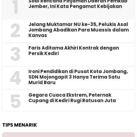
1
‎Soal Rencana Pinjaman Daerah Pemkab
Jember, Ini Kata Pengamat Kebijakan ‎
2
Jelang Muktamar NU ke-35, Pelukis Asal
Jombang Abadikan Para Muassis dalam
Kanvas
3
Faris Aditama Akhiri Kontrak dengan
Persik Kediri
4
Ironi Pendidikan di Pusat Kota Jombang,
SDN Mojongapit 3 Hanya Terima Satu
Murid Baru
5
‎Gegara Cuaca Ekstrem, Peternak
Cupang di Kediri Rugi Ratusan Juta
TIPS MENARIK