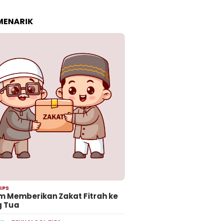
 MENARIK
IPS
 Memberikan Zakat Fitrah ke
g Tua