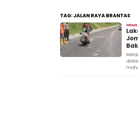
TAG:
JALAN RAYA BRANTAS
HEADL
Lak
Jom
Bak
Meta
diala
maha