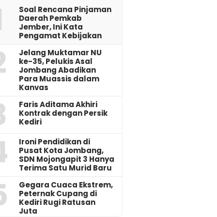
1
‎Soal Rencana Pinjaman
Daerah Pemkab
Jember, Ini Kata
Pengamat Kebijakan ‎
2
Jelang Muktamar NU
ke-35, Pelukis Asal
Jombang Abadikan
Para Muassis dalam
Kanvas
3
Faris Aditama Akhiri
Kontrak dengan Persik
Kediri
4
Ironi Pendidikan di
Pusat Kota Jombang,
SDN Mojongapit 3 Hanya
Terima Satu Murid Baru
5
‎Gegara Cuaca Ekstrem,
Peternak Cupang di
Kediri Rugi Ratusan
Juta