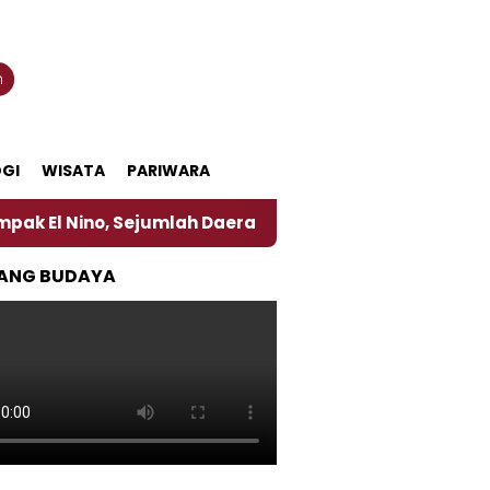
n
GI
WISATA
PARIWARA
no, Sejumlah Daerah di Jember Alami Krisi Air
Ha
ANG BUDAYA