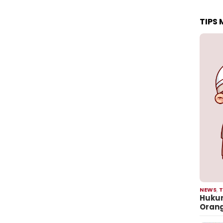
TIPS
NEWS
,
T
Hukum
Oran