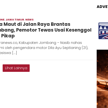
ADVE
INE
,
JAWA TIMUR
,
NEWS
Moch
a Maut di Jalan Raya Brantas
Hadi
bang, Pemotor Tewas Usai Kesenggol
 Pikap
ranews.co, Kabupaten Jombang – Nasib nahas
mi oleh pengendara motor Dila Ayu Septianing (21),
siswa […]
Lihat Lainnya