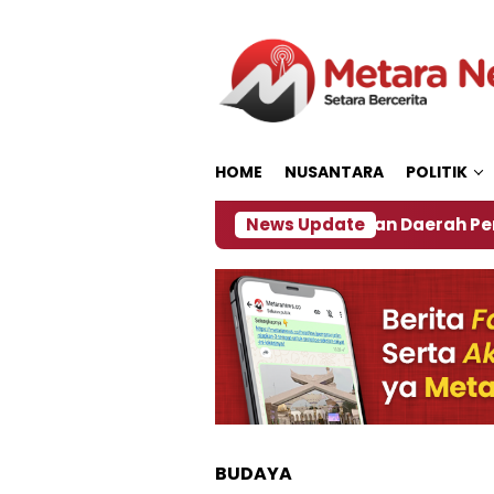
Loncat
ke
konten
HOME
NUSANTARA
POLITIK
2027
‎Soal Rencana Pinjaman Daerah Pemkab Jemb
News Update
BUDAYA