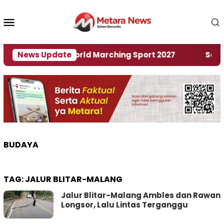
Loncat
ke
Menu
konten
Mobile
Tuan Rumah World Marching Sport 2027
News Update
‎Soal Re
BUDAYA
TAG:
JALUR BLITAR-MALANG
Jalur Blitar-Malang Ambles dan Rawan
Longsor, Lalu Lintas Terganggu