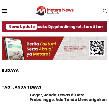
Loncat
ke
Menu
konten
Mobile
me Kereta Pusaka Djojohadiningrat, Soroti Lemahny
News Update
BUDAYA
TAG:
JANDA TEWAS
Geger, Janda Tewas di Hotel
Probolinggo: Ada Tanda Mencurigakan