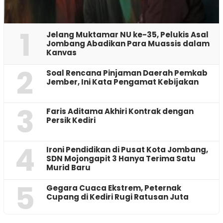
1
Jelang Muktamar NU ke-35, Pelukis Asal
Jombang Abadikan Para Muassis dalam
Kanvas
2
‎Soal Rencana Pinjaman Daerah Pemkab
Jember, Ini Kata Pengamat Kebijakan ‎
3
Faris Aditama Akhiri Kontrak dengan
Persik Kediri
4
Ironi Pendidikan di Pusat Kota Jombang,
SDN Mojongapit 3 Hanya Terima Satu
Murid Baru
5
‎Gegara Cuaca Ekstrem, Peternak
Cupang di Kediri Rugi Ratusan Juta