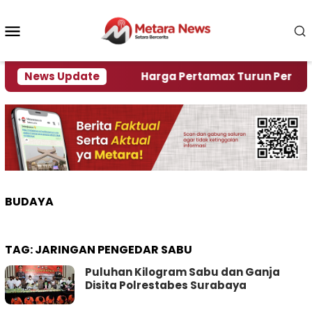
Loncat
ke
Menu
konten
Mobile
mi Krisi Air
News Update
Harga Pertamax Turun Per Hari Ini, 
BUDAYA
TAG:
JARINGAN PENGEDAR SABU
Puluhan Kilogram Sabu dan Ganja
Disita Polrestabes Surabaya