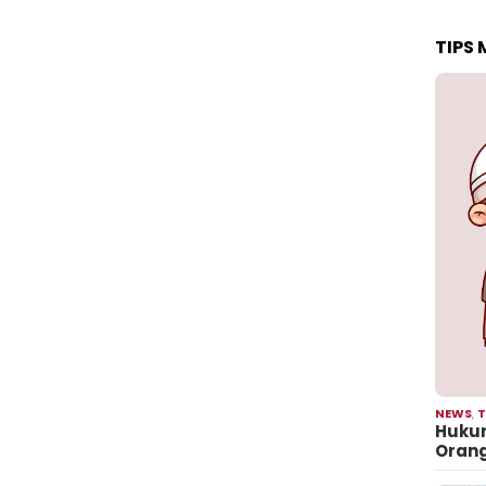
TIPS
NEWS
,
T
Hukum
Oran