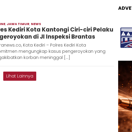
ADVE
INE
,
JAWA TIMUR
,
NEWS
Moch
res Kediri Kota Kantongi Ciri-ciri Pelaku
Hadi
geroyokan di Jl Inspeksi Brantas
anews.co, Kota Kediri – Polres Kediri Kota
omitmen mengungkap kasus pengeroyokan yang
akibatkan korban meninggal […]
Lihat Lainnya