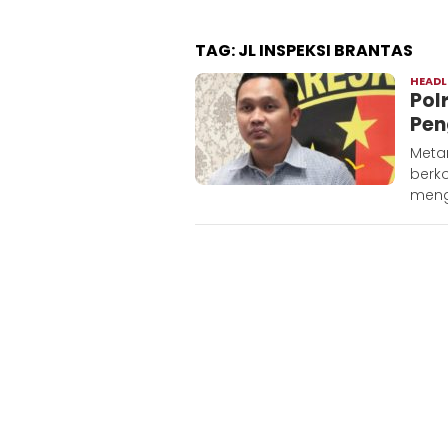
TAG:
JL INSPEKSI BRANTAS
HEADL
Pol
Pen
Metar
berk
meng