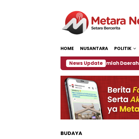
Loncat
ke
konten
HOME
NUSANTARA
POLITIK
an ‎
Dampak El Nino, Sejumlah Daerah di Jember A
News Update
BUDAYA