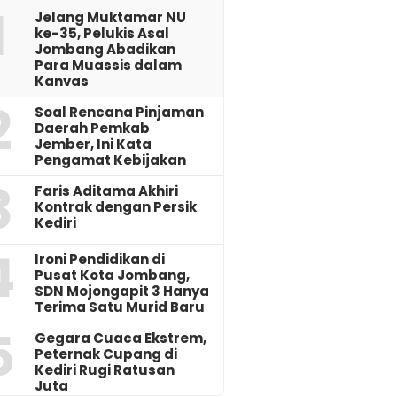
1
Jelang Muktamar NU
ke-35, Pelukis Asal
Jombang Abadikan
Para Muassis dalam
Kanvas
2
‎Soal Rencana Pinjaman
Daerah Pemkab
Jember, Ini Kata
Pengamat Kebijakan ‎
3
Faris Aditama Akhiri
Kontrak dengan Persik
Kediri
4
Ironi Pendidikan di
Pusat Kota Jombang,
SDN Mojongapit 3 Hanya
Terima Satu Murid Baru
5
‎Gegara Cuaca Ekstrem,
Peternak Cupang di
Kediri Rugi Ratusan
Juta