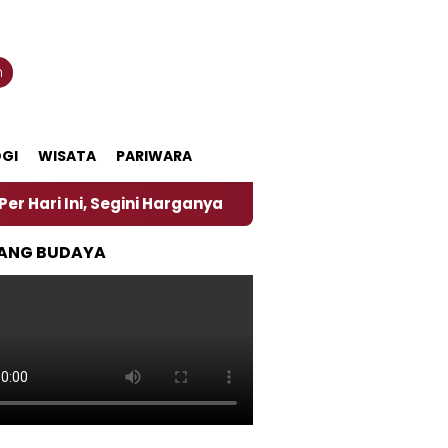
n
GI
WISATA
PARIWARA
, Segini Harganya
‎Nasirun Maestro Lukis Pemadu 
ANG BUDAYA