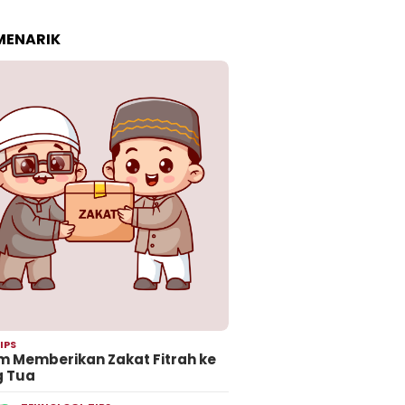
 MENARIK
IPS
 Memberikan Zakat Fitrah ke
g Tua