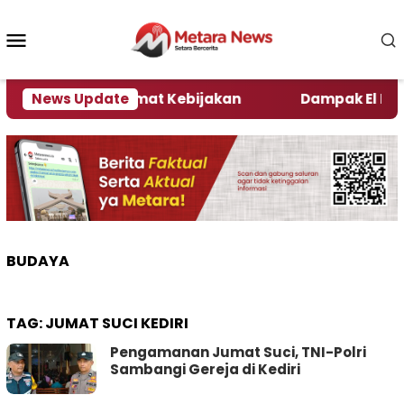
Loncat
ke
Menu
konten
Mobile
ni Kata Pengamat Kebijakan ‎
News Update
Dampak El Nino, S
BUDAYA
TAG:
JUMAT SUCI KEDIRI
Pengamanan Jumat Suci, TNI-Polri
Sambangi Gereja di Kediri