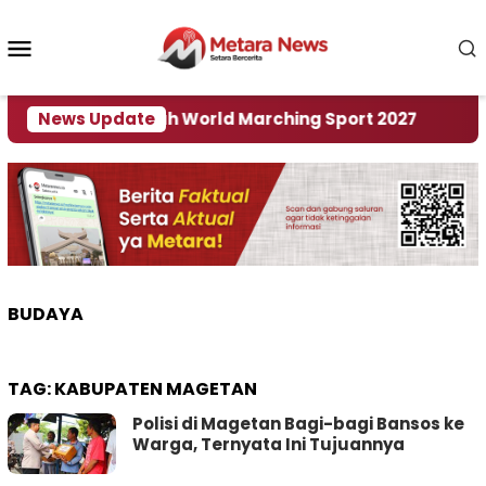
Loncat
ke
Menu
konten
Mobile
di Tuan Rumah World Marching Sport 2027
News Update
‎Soa
BUDAYA
TAG:
KABUPATEN MAGETAN
Polisi di Magetan Bagi-bagi Bansos ke
Warga, Ternyata Ini Tujuannya