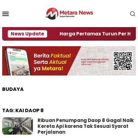
Loncat
ke
Menu
konten
Mobile
i Krisi Air
News Update
Harga Pertamax Turun Per Hari Ini, S
BUDAYA
TAG:
KAI DAOP 8
Ribuan Penumpang Daop 8 Gagal Naik
Kereta Api karena Tak Sesuai Syarat
Perjalanan