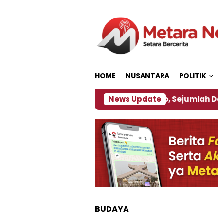
Loncat
ke
konten
HOME
NUSANTARA
POLITIK
ebijakan ‎
Dampak El Nino, Sejumlah Daerah di Je
News Update
BUDAYA