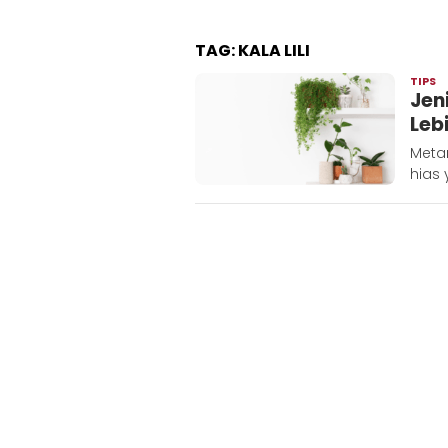
TAG:
KALA LILI
TIPS
A
Jen
Leb
Metar
hias