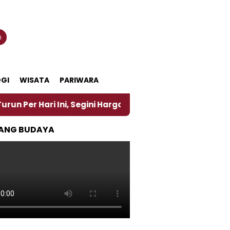
n
GI
WISATA
PARIWARA
ri Ini, Segini Harganya
‎Nasirun Maestro Lukis P
ANG BUDAYA