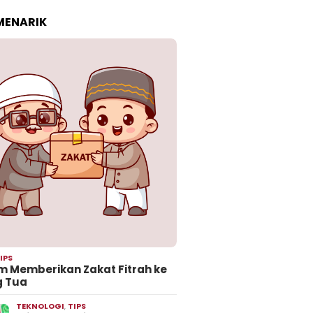
 MENARIK
IPS
 Memberikan Zakat Fitrah ke
g Tua
TEKNOLOGI
,
TIPS