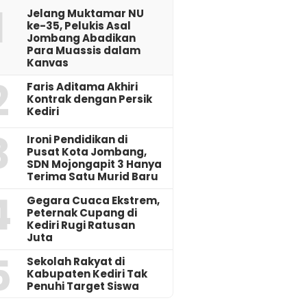
1
Jelang Muktamar NU
ke-35, Pelukis Asal
Jombang Abadikan
Para Muassis dalam
Kanvas
2
Faris Aditama Akhiri
Kontrak dengan Persik
Kediri
3
Ironi Pendidikan di
Pusat Kota Jombang,
SDN Mojongapit 3 Hanya
Terima Satu Murid Baru
4
‎Gegara Cuaca Ekstrem,
Peternak Cupang di
Kediri Rugi Ratusan
Juta
5
Sekolah Rakyat di
Kabupaten Kediri Tak
Penuhi Target Siswa