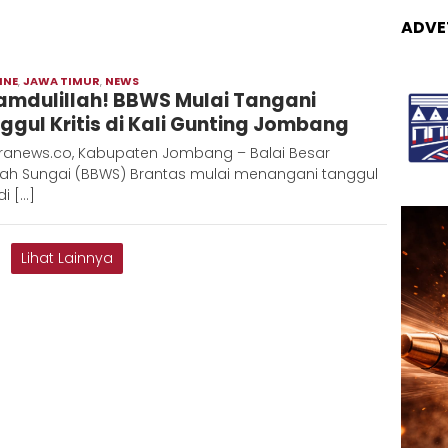
ADVE
INE
,
JAWA TIMUR
,
NEWS
Moch
amdulillah! BBWS Mulai Tangani
Hadi
ggul Kritis di Kali Gunting Jombang
ranews.co, Kabupaten Jombang – Balai Besar
yah Sungai (BBWS) Brantas mulai menangani tanggul
 di […]
Lihat Lainnya