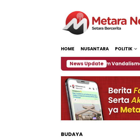
Loncat
ke
konten
HOME
NUSANTARA
POLITIK
 Usia 60 Tahun
DK3 Kecam Vandalisme Kereta Pu
News Update
BUDAYA