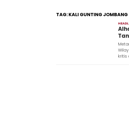
TAG:
KALI GUNTING JOMBANG
HEADL
Alh
Tan
Meta
Wila
kritis