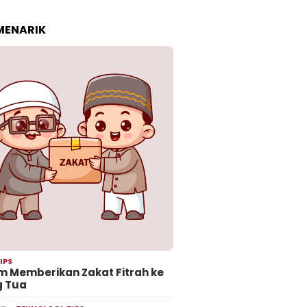
 MENARIK
IPS
 Memberikan Zakat Fitrah ke
g Tua