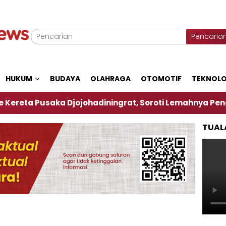
Pencaria
HUKUM
BUDAYA
OLAHRAGA
OTOMOTIF
TEKNOLO
saka Djojohadiningrat, Soroti Lemahnya Pengawasan 
TUAL