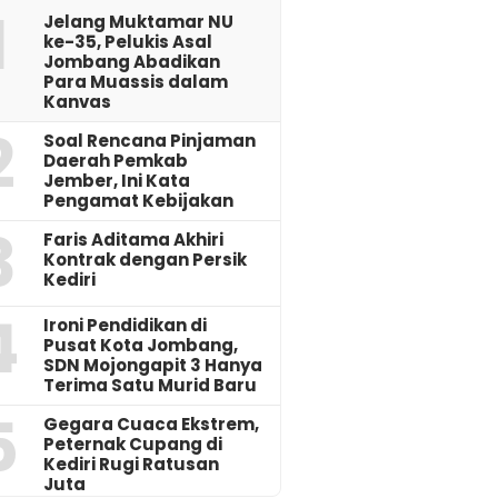
1
Jelang Muktamar NU
ke-35, Pelukis Asal
Jombang Abadikan
Para Muassis dalam
Kanvas
2
‎Soal Rencana Pinjaman
Daerah Pemkab
Jember, Ini Kata
Pengamat Kebijakan ‎
3
Faris Aditama Akhiri
Kontrak dengan Persik
Kediri
4
Ironi Pendidikan di
Pusat Kota Jombang,
SDN Mojongapit 3 Hanya
Terima Satu Murid Baru
5
‎Gegara Cuaca Ekstrem,
Peternak Cupang di
Kediri Rugi Ratusan
Juta