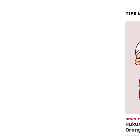
TIPS
NEWS
,
T
Hukum
Oran