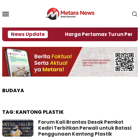
Loncat
ke
Menu
konten
Mobile
ami Krisi Air
News Update
Harga Pertamax Turun Per Hari Ini,
BUDAYA
TAG:
KANTONG PLASTIK
Forum Kali Brantas Desak Pemkot
Kediri Terbitkan Perwali untuk Batasi
Penggunaan Kantong Plastik