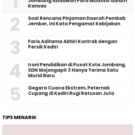
1
Jombang Abadikan Para Muassis dalam
Kanvas
2
‎Soal Rencana Pinjaman Daerah Pemkab
Jember, Ini Kata Pengamat Kebijakan ‎
3
Faris Aditama Akhiri Kontrak dengan
Persik Kediri
4
Ironi Pendidikan di Pusat Kota Jombang,
SDN Mojongapit 3 Hanya Terima Satu
Murid Baru
5
‎Gegara Cuaca Ekstrem, Peternak
Cupang di Kediri Rugi Ratusan Juta
TIPS MENARIK