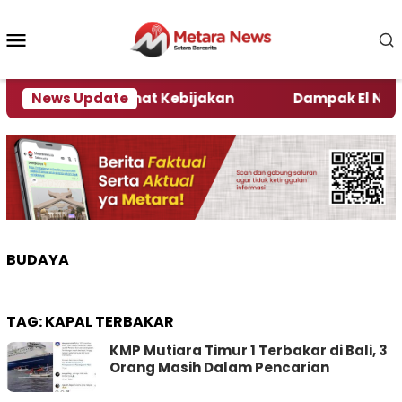
Loncat
ke
Menu
konten
Mobile
i Kata Pengamat Kebijakan ‎
News Update
Dampak El Nino, Sej
BUDAYA
TAG:
KAPAL TERBAKAR
KMP Mutiara Timur 1 Terbakar di Bali, 3
Orang Masih Dalam Pencarian