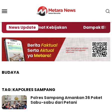
Loncat
ke
Menu
konten
Mobile
ni Kata Pengamat Kebijakan ‎
News Update
Dampak El Nino, Se
BUDAYA
TAG:
KAPOLRES SAMPANG
Polres Sampang Amankan 36 Poket
Sabu-sabu dari Petani