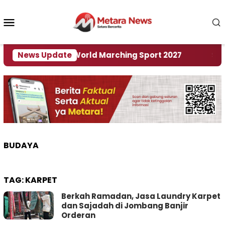
Loncat
ke
Menu
konten
Mobile
 Tuan Rumah World Marching Sport 2027
News Update
‎Soal R
BUDAYA
TAG:
KARPET
Berkah Ramadan, Jasa Laundry Karpet
dan Sajadah di Jombang Banjir
Orderan