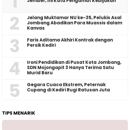
1
Jember, Ini Kata Pengamat Kebijakan ‎
2
Jelang Muktamar NU ke-35, Pelukis Asal
Jombang Abadikan Para Muassis dalam
Kanvas
3
Faris Aditama Akhiri Kontrak dengan
Persik Kediri
4
Ironi Pendidikan di Pusat Kota Jombang,
SDN Mojongapit 3 Hanya Terima Satu
Murid Baru
5
‎Gegara Cuaca Ekstrem, Peternak
Cupang di Kediri Rugi Ratusan Juta
TIPS MENARIK