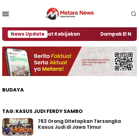
Loncat
ke
Menu
konten
Mobile
i Kata Pengamat Kebijakan ‎
News Update
Dampak El Nino, Sej
BUDAYA
TAG:
KASUS JUDI FERDY SAMBO
763 Orang Ditetapkan Tersangka
Kasus Judi di Jawa Timur