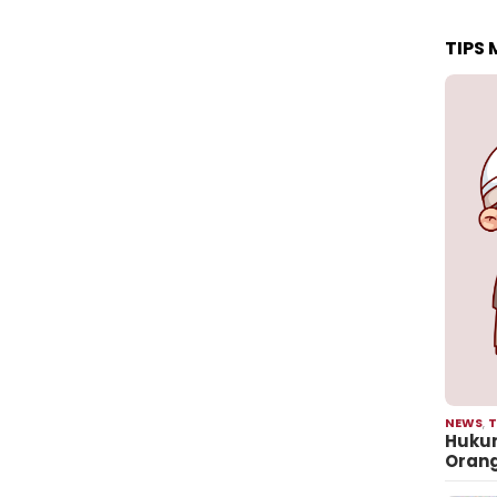
TIPS
NEWS
,
T
Hukum
Oran