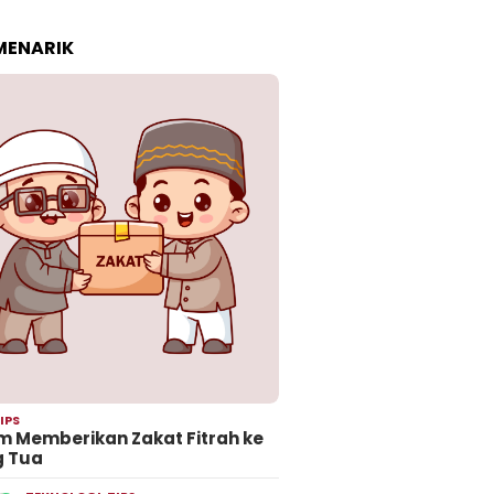
 MENARIK
IPS
 Memberikan Zakat Fitrah ke
g Tua