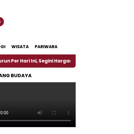
n
GI
WISATA
PARIWARA
i Ini, Segini Harganya
‎Nasirun Maestro Lukis Pe
ANG BUDAYA