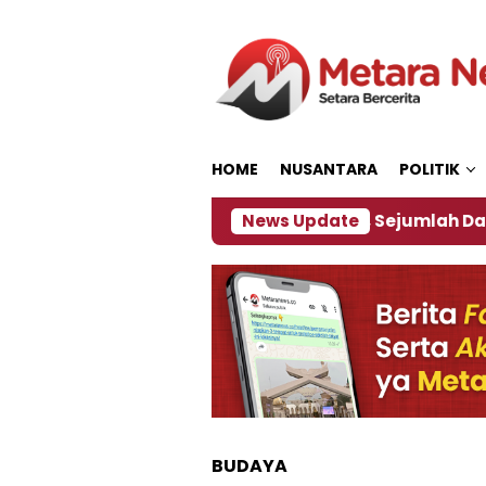
Loncat
ke
konten
HOME
NUSANTARA
POLITIK
bijakan ‎
Dampak El Nino, Sejumlah Daerah di Jem
News Update
BUDAYA