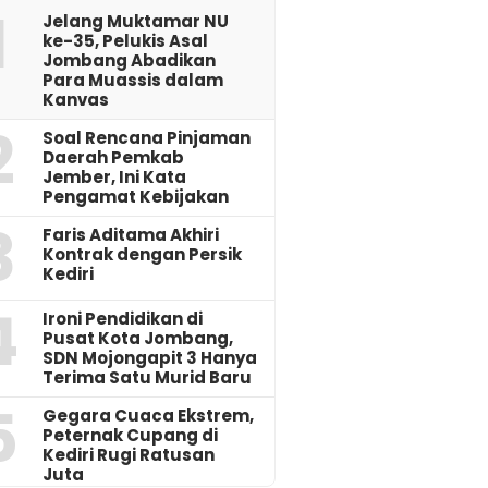
1
Jelang Muktamar NU
ke-35, Pelukis Asal
Jombang Abadikan
Para Muassis dalam
Kanvas
2
‎Soal Rencana Pinjaman
Daerah Pemkab
Jember, Ini Kata
Pengamat Kebijakan ‎
3
Faris Aditama Akhiri
Kontrak dengan Persik
Kediri
4
Ironi Pendidikan di
Pusat Kota Jombang,
SDN Mojongapit 3 Hanya
Terima Satu Murid Baru
5
‎Gegara Cuaca Ekstrem,
Peternak Cupang di
Kediri Rugi Ratusan
Juta