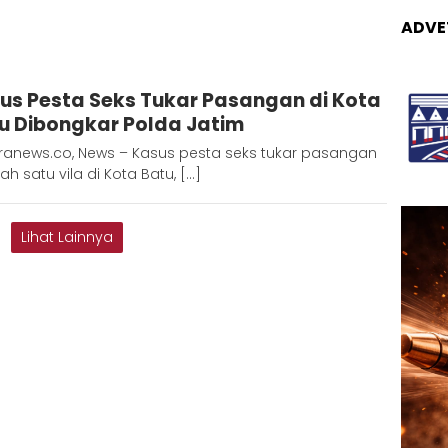
ADVE
Adinda
us Pesta Seks Tukar Pasangan di Kota
D
u Dibongkar Polda Jatim
ranews.co, News – Kasus pesta seks tukar pasangan
lah satu vila di Kota Batu, […]
Lihat Lainnya